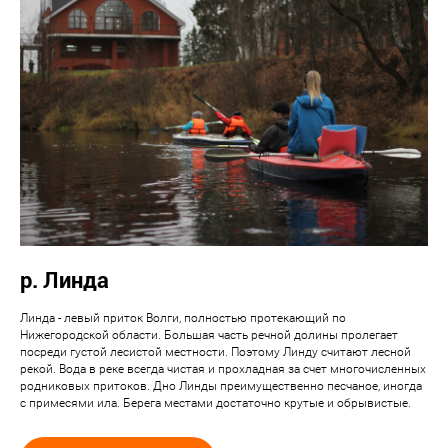
р. Линда
Линда - левый приток Волги, полностью протекающий по
Нижегородской области. Большая часть речной долины пролегает
посреди густой лесистой местности. Поэтому Линду считают лесной
рекой. Вода в реке всегда чистая и прохладная за счет многочисленных
родниковых притоков. Дно Линды преимущественно песчаное, иногда
с примесями ила. Берега местами достаточно крутые и обрывистые.