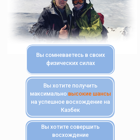
Вы сомневаетесь в своих
физических силах
Вы хотите получить
максимально
высокие шансы
на успешное
восхождение на
Казбек
Вы хотите совершить
восхождение